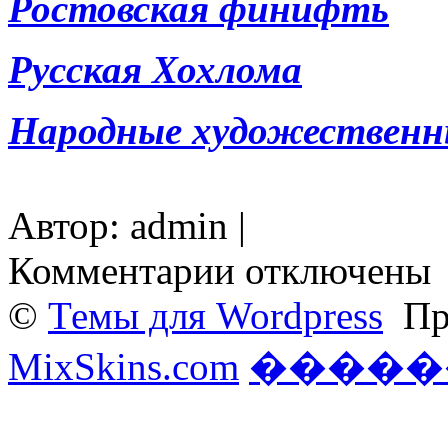
Ростовская финифть
Русская Хохлома
Народные художественн
Автор: admin |
к
Комментарии
отключены
записи
Красносельский
©
Темы для Wordpress
При
ювелирный
промысел.
MixSkins.com
�����