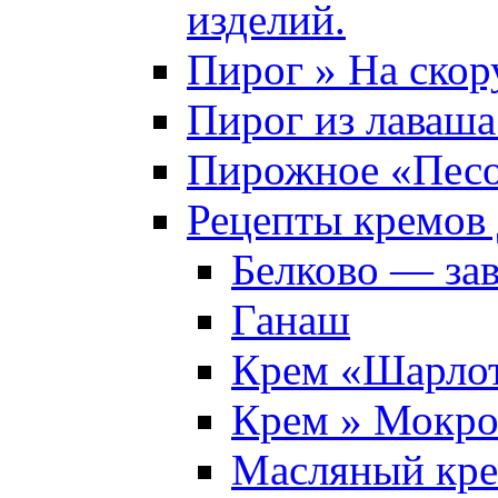
изделий.
Пирог » На скор
Пирог из лаваша
Пирожное «Песо
Рецепты кремов 
Белково — за
Ганаш
Крем «Шарло
Крем » Мокро
Масляный кр