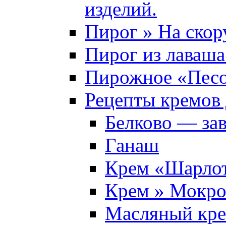
изделий.
Пирог » На скор
Пирог из лаваша
Пирожное «Песо
Рецепты кремов 
Белково — за
Ганаш
Крем «Шарло
Крем » Мокро
Масляный кр