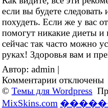
Как видите, все эти реко
если вы будете следовать 
похудеть. Если же у вас от
помогут никакие диеты и 
сейчас так часто можно у
руках! Здоровья вам и пр
Автор: admin |
к
Комментарии
отключены
записи
Что
©
Темы для Wordpress
При
нужно
делать,
чтобы
MixSkins.com
�����
похудеть