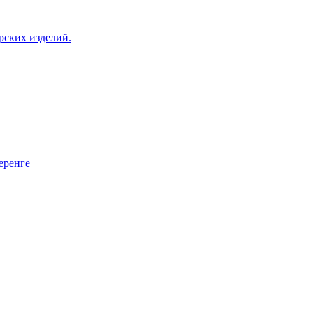
рских изделий.
еренге