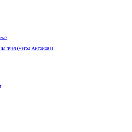
ича?
ия пчел (метод Антонова)
о