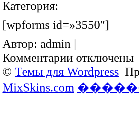
Категория:
[wpforms id=»3550″]
Автор: admin |
к
Комментарии
отключены
записи
Контакты
©
Темы для Wordpress
При
MixSkins.com
�����