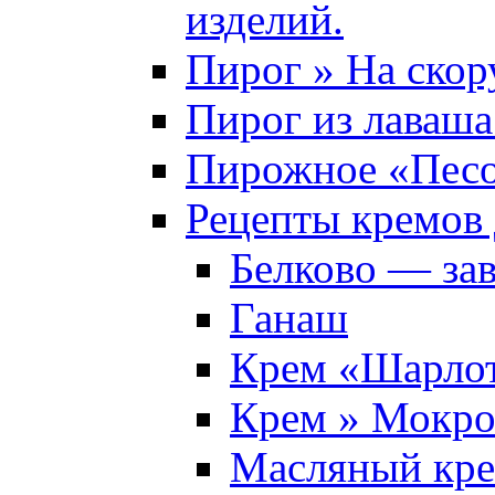
изделий.
Пирог » На скор
Пирог из лаваша
Пирожное «Песо
Рецепты кремов 
Белково — за
Ганаш
Крем «Шарло
Крем » Мокро
Масляный кр