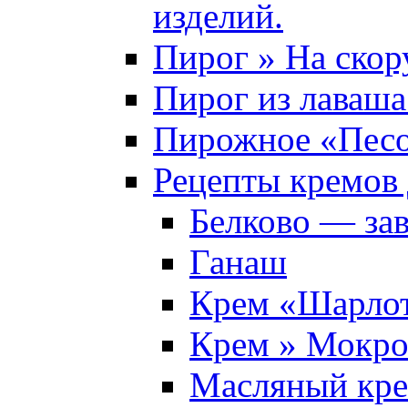
изделий.
Пирог » На скор
Пирог из лаваша
Пирожное «Песо
Рецепты кремов 
Белково — за
Ганаш
Крем «Шарло
Крем » Мокро
Масляный кр