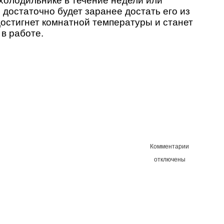
 холодильнике в течение недели или
 достаточно будет заранее достать его из
 достигнет комнатной температуры и станет
в работе.
к
Комментарии
записи
отключены
Масляный
крем
на
швейцарско