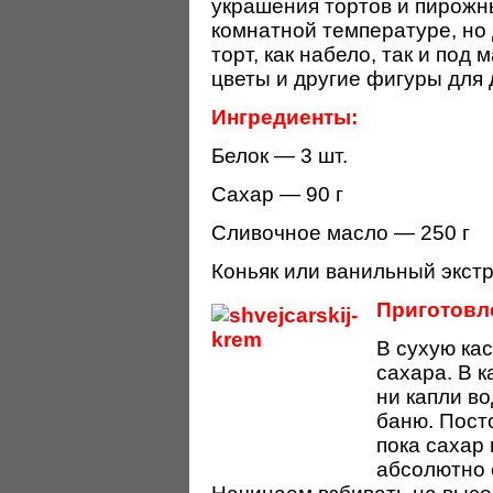
украшения тортов и пирожн
комнатной температуре, но 
торт, как набело, так и под
цветы и другие фигуры для 
Ингредиенты:
Белок — 3 шт.
Сахар — 90 г
Сливочное масло — 250 г
Коньяк или ванильный экстра
Приготовл
В сухую ка
сахара. В 
ни капли в
баню. Пост
пока сахар 
абсолютно 