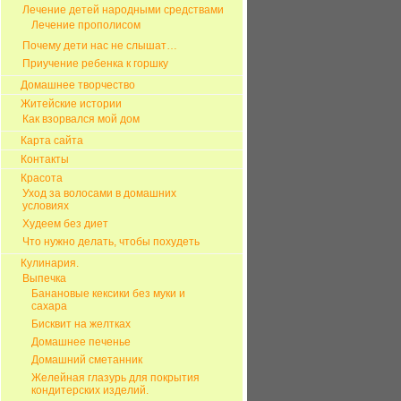
Лечение детей народными средствами
Лечение прополисом
Почему дети нас не слышат…
Приучение ребенка к горшку
Домашнее творчество
Житейские истории
Как взорвался мой дом
Карта сайта
Контакты
Красота
Уход за волосами в домашних
условиях
Худеем без диет
Что нужно делать, чтобы похудеть
Кулинария.
Выпечка
Банановые кексики без муки и
сахара
Бисквит на желтках
Домашнее печенье
Домашний сметанник
Желейная глазурь для покрытия
кондитерских изделий.