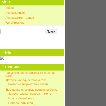
Мета
Войти
Лента записей
Лента комментариев
WordPress.org
Найти:
Печь
Страницы
Бабушкин дневник (когда-то молодая
мама)
Детское народное творчество
Развитие творчества у детей
Домашние животные в жизни ребенка.
Замечательная порода — мопс.
Мой любимый мопс
Померанский шпиц