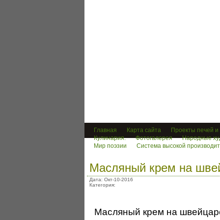
Светлана
Обо всем, что нам интересно и по
Главная
Карта сайта
Проекты печей и
Кулинария.
Фотогалерея
Народные ху
Мир поэзии
Система высокой производит
Масляный крем на шве
Дата: Окт-10-2016
Категория:
Масляный крем на швейцарс