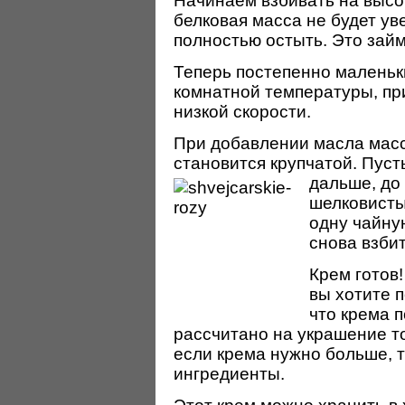
Начинаем взбивать на высок
белковая масса не будет ув
полностью остыть. Это займ
Теперь постепенно маленьк
комнатной температуры, пр
низкой скорости.
При добавлении масла масс
становится крупчатой. Пус
дальше, до 
шелковисты
одну чайну
снова взбит
Крем готов
вы хотите п
что крема п
рассчитано на украшение тор
если крема нужно больше, 
ингредиенты.