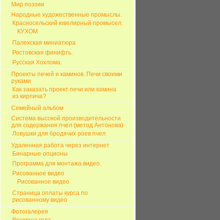
Мир поэзии
Народные художественные промыслы.
Красносельский ювелирный промысел.
КУХОМ
Палехская миниатюра
Ростовская финифть.
Русская Хохлома.
Проекты печей и каминов. Печи своими
руками
Как заказать проект печи или камина
из кирпича?
Семейный альбом
Система высокой производительности
для содержания пчел (метод Антонова)
Ловушки для бродячих роев пчел
Удаленная работа через интернет
Бинарные опционы
Программа для монтажа видео.
Рисованное видео
Рисованное видео
Страница оплаты курса по
рисованному видео
Фотогалерея
Времена года.