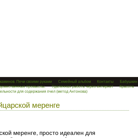
лезно
 каминов. Печи своими руками
Семейный альбом
Контакты
Бабушкин 
дожественные промыслы.
Удаленная работа через интернет
Красота
ельности для содержания пчел (метод Антонова)
йцарской меренге
кой меренге, просто идеален для